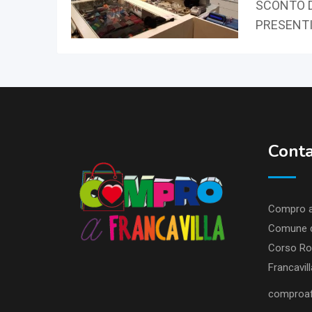
SCONTO D
PRESENTI
Conta
Compro a 
Comune di
Corso Ro
Francavil
comproaf