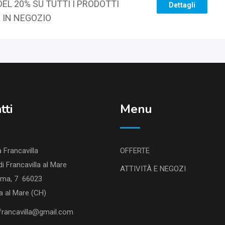
EL 20% SU TUTTI I PRODOTTI
Dettagli
 IN NEGOZIO
tti
Menu
Francavilla
OFFERTE
 Francavilla al Mare
ATTIVITÀ E NEGOZI
ma, 7 66023
la al Mare (CH)
rancavilla@gmail.com